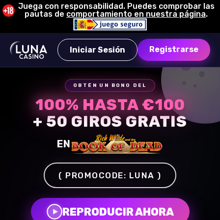
Registrarse
Iniciar Sesión
OBTÉN UN BONO DEL
100% HASTA €100
+ 50 GIROS GRATIS
EN
( PROMOCODE: LUNA )
REPRODUCIR AHORA