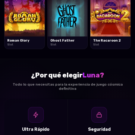
Roman Glory
Ghost Father
The Racaroon 2
Slot
Slot
Slot
¿Por qué elegir
Luna?
Todo lo que necesitas para la experiencia de juego cósmica
definitiva
Ultra Rápido
Seguridad