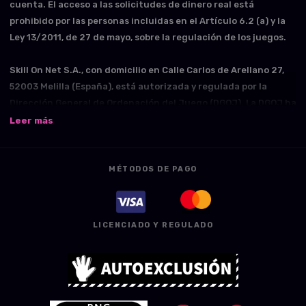
cuenta. El acceso a las solicitudes de dinero real está
prohibido por las personas incluidas en el Artículo 6.2 (a) y la
Ley 13/2011, de 27 de mayo, sobre la regulación de los juegos.
Skill On Net S.A., con domicilio en Calle Carlos de Arellano 27,
52003 Melilla (España), está autorizada y regulada por la
Dirección General de Ordenación del Juego (DGOJ). La DGOJ ha
concedido a Skill On Net S.A. la licencia general de OTROS
Leer más
JUEGOS No/Ref: LGEN/00083, así como las licencias singulares
de RULETA No/Ref: PROLI/00283, BLACKJACK No/Ref:
PROLI/00282 y MÁQUINAS DE AZAR No/Ref: PROLI/00237. Para
MÉTODOS DE PAGO
más información, por favor haga click
aquí
.
Juega con responsabilidad.
LICENCIADO Y REGULADO
Ten en cuenta que todas las imágenes de los juegos y los
iconos de los proveedores que se muestran en la página de
cierre de sesión son solo para fines ilustrativos. Algunos de los
juegos que se muestran pueden no estar disponibles o en vivo