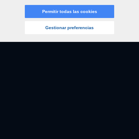
Categorías
Ranura
Botes
Buscar