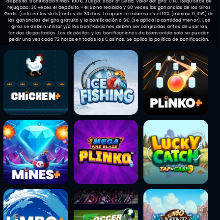
depósito. Bonificación máx. 100€. Juego: Book of Dead, Valor del giro: 0.1€. Requisitos de
rejugado: 30 veces el depósito + el Bono recibido y 60 veces las ganancias de los Giros
Gratis (solo en las slots) antes de 30 días. La apuesta máxima es el 10% (mínimo 0,10€) de
las ganancias del giro gratuito y la bonificación o 5€ (se aplica la cantidad menor). Los
giros se deben utilizar y/o las bonificaciones deben ser canjeadas antes de usar los
fondos depositados. Los depósitos y las bonificaciones de bienvenida solo se pueden
pedir una vez cada 72 horas en todos los Casinos.
Se aplica la política de bonificación.