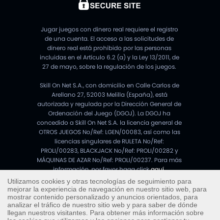
Jugar juegos con dinero real requiere el registro
de una cuenta. El acceso a las solicitudes de
dinero real está prohibido por las personas
incluidas en el Artículo 6.2 (a) y la Ley 13/2011, de
27 de mayo, sobre la regulación de los juegos.
Skill On Net S.A., con domicilio en Calle Carlos de
Arellano 27, 52003 Melilla (España), está
autorizada y regulada por la Dirección General de
Ordenación del Juego (DGOJ). La DGOJ ha
concedido a Skill On Net S.A. la licencia general de
OTROS JUEGOS No/Ref: LGEN/00083, así como las
licencias singulares de RULETA No/Ref:
PROLI/00283, BLACKJACK No/Ref: PROLI/00282 y
MÁQUINAS DE AZAR No/Ref: PROLI/00237. Para más
información, por favor haga click
aquí
.
Juega con responsabilidad.
Ten en cuenta que todas las imágenes de los
juegos y los iconos de los proveedores que se