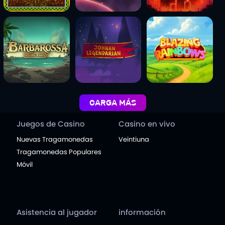
CARGA MÁS
Juegos de Casino
Casino en vivo
Nuevas Tragamonedas
Veintiuna
Tragamonedas Populares
Móvil
Asistencia al jugador
información