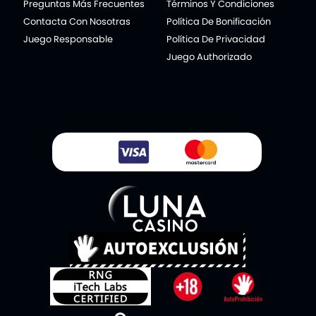
Preguntas Más Frecuentes
Términos Y Condiciones
Contacta Con Nosotras
Política De Bonificación
Juego Responsable
Política De Privacidad
Juego Authorizado