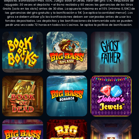
depósito. Bonificación máx. 100€. Juego: Book of Dead, Valor del giro: 0.1€. Requisitos de
rejugado: 30 veces el depósito + el Bono recibido y 60 veces las ganancias de los Giros
Gratis (solo en las slots) antes de 30 días. La apuesta máxima es el 10% (mínimo 0,10€) de
las ganancias del giro gratuito y la bonificación o 5€ (se aplica la cantidad menor). Los
giros se deben utilizar y/o las bonificaciones deben ser canjeadas antes de usar los
fondos depositados. Los depósitos y las bonificaciones de bienvenida solo se pueden
pedir una vez cada 72 horas en todos los Casinos.
Se aplica la política de bonificación.