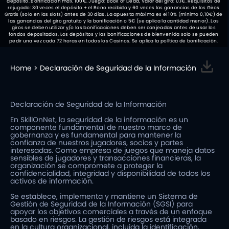
depósito. Bonificación máx. 100€. Juego: Book of Dead, Valor del giro: 0.1€. Requisitos de
rejugado: 30 veces el depósito + el Bono recibido y 60 veces las ganancias de los Giros
Gratis (solo en las slots) antes de 30 días. La apuesta máxima es el 10% (mínimo 0,10€) de
las ganancias del giro gratuito y la bonificación o 5€ (se aplica la cantidad menor). Los
giros se deben utilizar y/o las bonificaciones deben ser canjeadas antes de usar los
fondos depositados. Los depósitos y las bonificaciones de bienvenida solo se pueden
pedir una vez cada 72 horas en todos los Casinos.
Se aplica la política de bonificación.
Home > Declaración de Seguridad de la Información
Declaración de Seguridad de la Información
En
SkillOnNet
, la seguridad de la información es un
componente fundamental de nuestro marco de
gobernanza y es fundamental para mantener la
confianza de nuestros jugadores, socios y partes
interesadas. Como empresa de juegos que maneja datos
sensibles de jugadores y transacciones financieras, la
organización se compromete a proteger la
confidencialidad, integridad y disponibilidad de todos los
activos de información.
Se establece, implementa y mantiene un Sistema de
Gestión de Seguridad de la Información (SGSI) para
apoyar los objetivos comerciales a través de un enfoque
basado en riesgos. La gestión de riesgos está integrada
en la cultura organizacional, incluida la identificación,