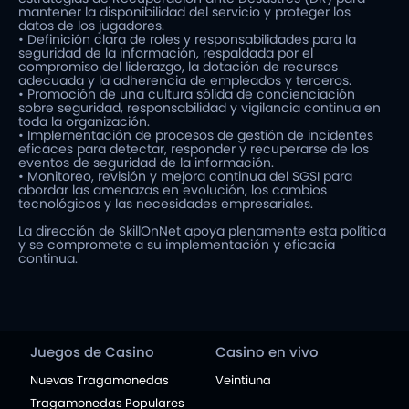
mantener la disponibilidad del servicio y proteger los
datos de los jugadores.
• Definición clara de roles y responsabilidades para la
seguridad de la información, respaldada por el
compromiso del liderazgo, la dotación de recursos
adecuada y la adherencia de empleados y terceros.
• Promoción de una cultura sólida de concienciación
sobre seguridad, responsabilidad y vigilancia continua en
toda la organización.
• Implementación de procesos de gestión de incidentes
eficaces para detectar, responder y recuperarse de los
eventos de seguridad de la información.
• Monitoreo, revisión y mejora continua del SGSI para
abordar las amenazas en evolución, los cambios
tecnológicos y las necesidades empresariales.
La dirección de
SkillOnNet
apoya plenamente esta política
y se compromete a su implementación y eficacia
continua.
Juegos de Casino
Casino en vivo
Nuevas Tragamonedas
Veintiuna
Tragamonedas Populares