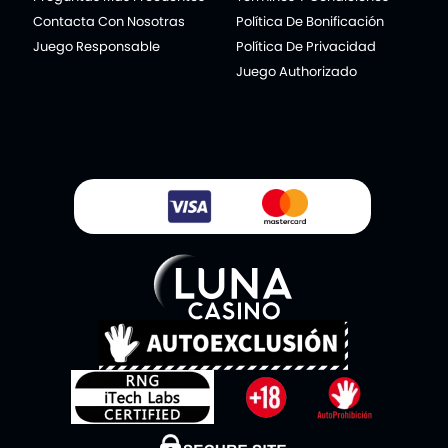
Contacta Con Nosotras
Política De Bonificación
Juego Responsable
Política De Privacidad
Juego Authorizado