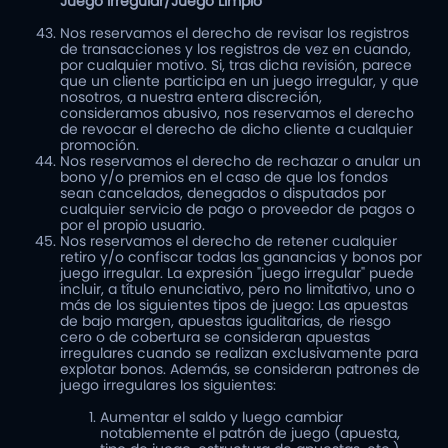
Juego Irregular/Juego Limpio
Nos reservamos el derecho de revisar los registros
de transacciones y los registros de vez en cuando,
por cualquier motivo. Si, tras dicha revisión, parece
que un cliente participa en un juego irregular, y que
nosotros, a nuestra entera discreción,
consideramos abusivo, nos reservamos el derecho
de revocar el derecho de dicho cliente a cualquier
promoción.
Nos reservamos el derecho de rechazar o anular un
bono y/o premios en el caso de que los fondos
sean cancelados, denegados o disputados por
cualquier servicio de pago o proveedor de pagos o
por el propio usuario.
Nos reservamos el derecho de retener cualquier
retiro y/o confiscar todas las ganancias y bonos por
juego irregular. La expresión "juego irregular" puede
incluir, a título enunciativo, pero no limitativo, uno o
más de los siguientes tipos de juego: Las apuestas
de bajo margen, apuestas igualitarias, de riesgo
cero o de cobertura se consideran apuestas
irregulares cuando se realizan exclusivamente para
explotar bonos. Además, se consideran patrones de
juego irregulares los siguientes:
Aumentar el saldo y luego cambiar
notablemente el patrón de juego (apuesta,