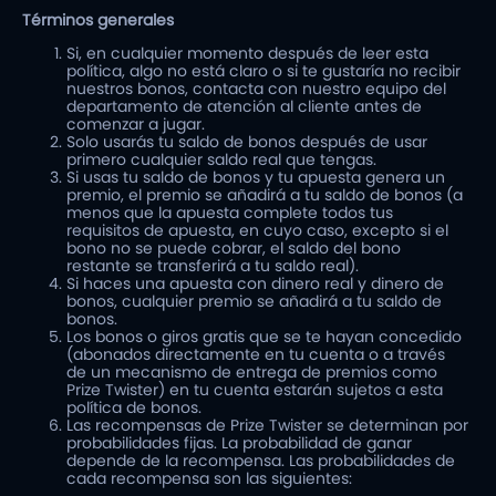
Términos generales
Si, en cualquier momento después de leer esta
política, algo no está claro o si te gustaría no recibir
nuestros bonos, contacta con nuestro equipo del
departamento de atención al cliente antes de
comenzar a jugar.
Solo usarás tu saldo de bonos después de usar
primero cualquier saldo real que tengas.
Si usas tu saldo de bonos y tu apuesta genera un
premio, el premio se añadirá a tu saldo de bonos (a
menos que la apuesta complete todos tus
requisitos de apuesta, en cuyo caso, excepto si el
bono no se puede cobrar, el saldo del bono
restante se transferirá a tu saldo real).
Si haces una apuesta con dinero real y dinero de
bonos, cualquier premio se añadirá a tu saldo de
bonos.
Los bonos o giros gratis que se te hayan concedido
(abonados directamente en tu cuenta o a través
de un mecanismo de entrega de premios como
Prize Twister) en tu cuenta estarán sujetos a esta
política de bonos.
Las recompensas de Prize Twister se determinan por
probabilidades fijas. La probabilidad de ganar
depende de la recompensa. Las probabilidades de
cada recompensa son las siguientes: