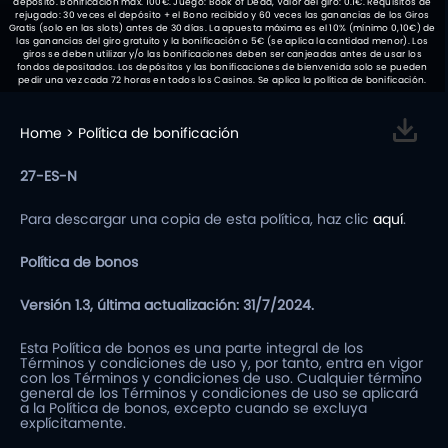
depósito. Bonificación máx. 100€. Juego: Book of Dead, Valor del giro: 0.1€. Requisitos de
rejugado: 30 veces el depósito + el Bono recibido y 60 veces las ganancias de los Giros
Gratis (solo en las slots) antes de 30 días. La apuesta máxima es el 10% (mínimo 0,10€) de
las ganancias del giro gratuito y la bonificación o 5€ (se aplica la cantidad menor). Los
giros se deben utilizar y/o las bonificaciones deben ser canjeadas antes de usar los
fondos depositados. Los depósitos y las bonificaciones de bienvenida solo se pueden
pedir una vez cada 72 horas en todos los Casinos.
Se aplica la política de bonificación.
Home > Política de bonificación
27-ES-N
Para descargar una copia de esta política, haz clic
aquí
.
Política de bonos
Versión 1.3, última actualización: 31/7/2024.
Esta Política de bonos es una parte integral de los
Términos y condiciones de uso y, por tanto, entra en vigor
con los Términos y condiciones de uso. Cualquier término
general de los Términos y condiciones de uso se aplicará
a la Política de bonos, excepto cuando se excluya
explícitamente.