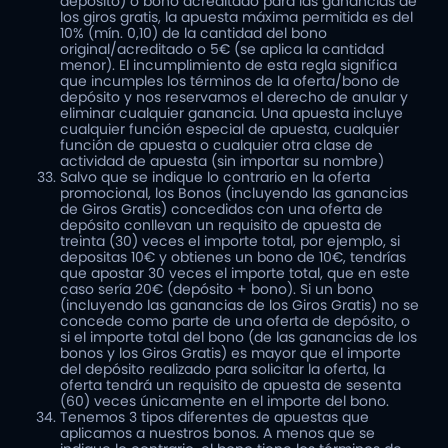
depósito) o bono acreditado para las ganancias de
los giros gratis, la apuesta máxima permitida es del
10% (mín. 0,10) de la cantidad del bono
original/acreditado o 5€ (se aplica la cantidad
menor). El incumplimiento de esta regla significa
que incumples los términos de la oferta/bono de
depósito y nos reservamos el derecho de anular y
eliminar cualquier ganancia. Una apuesta incluye
cualquier función especial de apuesta, cualquier
función de apuesta o cualquier otra clase de
actividad de apuesta (sin importar su nombre)
Salvo que se indique lo contrario en la oferta
promocional, los Bonos (incluyendo las ganancias
de Giros Gratis) concedidos con una oferta de
depósito conllevan un requisito de apuesta de
treinta (30) veces el importe total, por ejemplo, si
depositas 10€ y obtienes un bono de 10€, tendrías
que apostar 30 veces el importe total, que en este
caso sería 20€ (depósito + bono). Si un bono
(incluyendo las ganancias de los Giros Gratis) no se
concede como parte de una oferta de depósito, o
si el importe total del bono (de las ganancias de los
bonos y los Giros Gratis) es mayor que el importe
del depósito realizado para solicitar la oferta, la
oferta tendrá un requisito de apuesta de sesenta
(60) veces únicamente en el importe del bono.
Tenemos 3 tipos diferentes de apuestas que
aplicamos a nuestros bonos. A menos que se