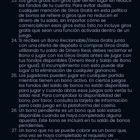
Los giros gratis son giros que tienen lugar sin reducir
los fondos de tu cuenta. Para evitar dudas,
cualquier mención de Giros Gratis en esta política
de bonos se refiere a giros que no reducen el
dinero de tu saldo, sin importar cómo se
comercialicen esos giros extra. Esto no incluye giros
gratis que sean una función activada dentro de un
juego.
Si recibes un Bono Reclamable/Giros Gratis junto
con una oferta de depósito o compras Giros Gratis
utilizando tu saldo de Dinero Real, debes reclamar el
Bono o jugar con los Giros Gratis antes de jugar con
tus fondos disponibles (Dinero Real y Saldo de Bono
por igual). El incumplimiento con esto puede dar
lugar a la eliminación de cualquier ganancia.
Los jugadores pueden jugar en cualquier partida
mientras tienen un bono activo. En ciertos juegos
los fondos del saldo de bonos no están disponibles
para jugar y cuando abras esos juegos solo verás tu
saldo real. Para comprobar la disponibilidad del
bono, por favor, consulta la tarjeta de información
para cada juego en la plataforma del casino.
Un bono pendiente es un bono que solo estará
disponible cuando se haya completado alguna
apuesta. Este bono se incluirá en tu saldo de bonos
pendientes.
Un bono que no se puede cobrar es un bono que,
una vez se haya completado el requisito de